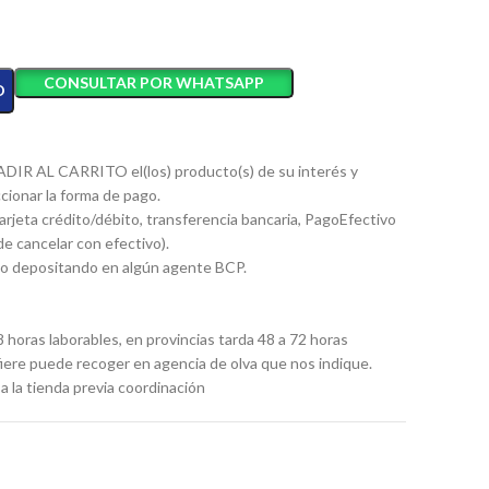
CONSULTAR POR WHATSAPP
O
ÑADIR AL CARRITO el(los) producto(s) de su interés y
cionar la forma de pago.
arjeta crédito/débito, transferencia bancaria, PagoEfectivo
e cancelar con efectivo).
vo depositando en algún agente BCP.
8 horas laborables, en provincias tarda 48 a 72 horas
refiere puede recoger en agencia de olva que nos indique.
a la tienda previa coordinación