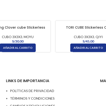
ng Clover cube Stickerless
TORI CUBE Stickerless Q
MOYU
CUBO 3X3X3
,
QIYI
CUBO 3X3X3
,
MOYU
S/
45.00
S/
30.00
AÑADIR AL CARRITO
AÑADIR AL CARRITO
LINKS DE IMPORTANCIA
MA
POLÍTICAS DE PRIVACIDAD
TÉRMINOS Y CONDICIONES
CAMBIOS Y DEVOLUCIONES