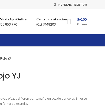
INGRESAR / REGISTRAR
WhatsApp Online
Centro de atención
S/
0.00
955 853 970
(01) 7448203
0
items
Rojo YJ
ojo YJ
uyas piezas difieren por tamaño en vez de por color. En este
n forma de estrella.