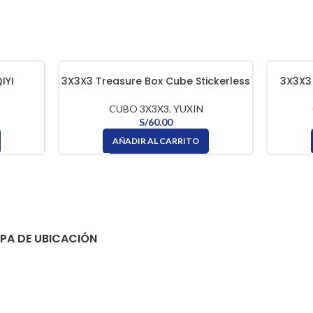
IYI
3X3X3 Treasure Box Cube Stickerless
3X3X3 
YUXIN
CUBO 3X3X3
,
YUXIN
S/
60.00
AÑADIR AL CARRITO
PA DE UBICACIÓN