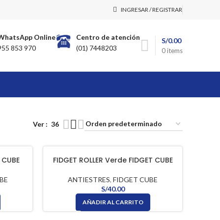
INGRESAR / REGISTRAR
WhatsApp Online
Centro de atención
S/
0.00
955 853 970
(01) 7448203
0
items
Ver
36
T CUBE
FIDGET ROLLER Verde FIDGET CUBE
BE
ANTIESTRES
,
FIDGET CUBE
S/
40.00
AÑADIR AL CARRITO