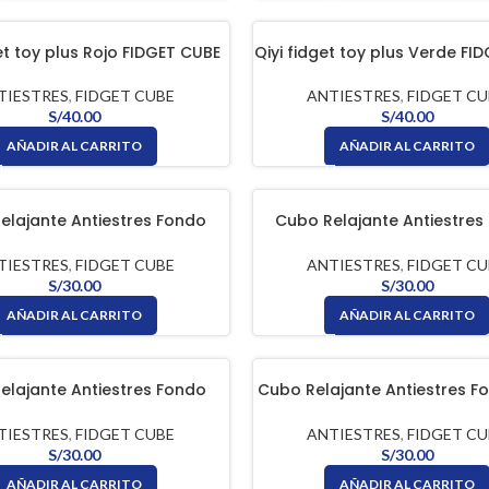
et toy plus Rojo FIDGET CUBE
Qiyi fidget toy plus Verde FI
TIESTRES
,
FIDGET CUBE
ANTIESTRES
,
FIDGET CU
S/
40.00
S/
40.00
AÑADIR AL CARRITO
AÑADIR AL CARRITO
elajante Antiestres Fondo
Cubo Relajante Antiestres
Con Botones Celeste FIDGET
Blanco Con Botones Rojo FI
CUBE
TIESTRES
,
FIDGET CUBE
ANTIESTRES
,
FIDGET CU
S/
30.00
S/
30.00
AÑADIR AL CARRITO
AÑADIR AL CARRITO
elajante Antiestres Fondo
Cubo Relajante Antiestres F
Con Botones Verde FIDGET
Con Botones Rojo FIDGET
CUBE
TIESTRES
,
FIDGET CUBE
ANTIESTRES
,
FIDGET CU
S/
30.00
S/
30.00
AÑADIR AL CARRITO
AÑADIR AL CARRITO