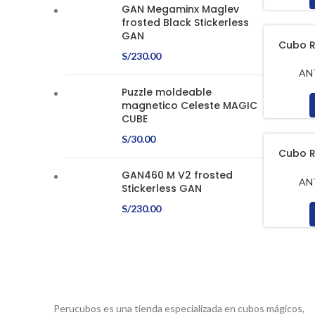
GAN Megaminx Maglev
frosted Black Stickerless
GAN
Cubo R
S/
230.00
Negro 
AN
Puzzle moldeable
magnetico Celeste MAGIC
CUBE
S/
30.00
Cubo R
Turquesa
GAN460 M V2 frosted
AN
Stickerless GAN
S/
230.00
Perucubos es una tienda especializada en cubos mágicos,