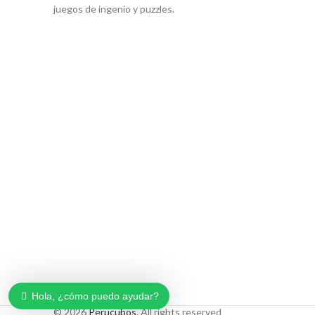
juegos de ingenio y puzzles.
Hola, ¿cómo puedo ayudar?
© 2026
Perucubos
. All rights reserved