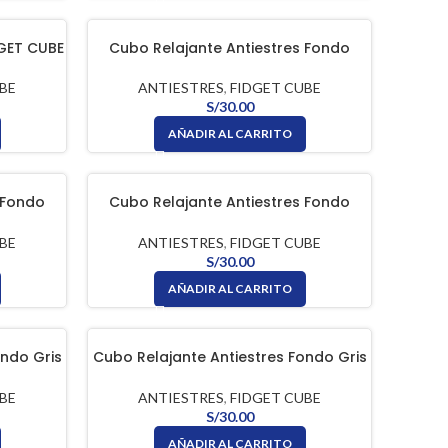
DGET CUBE
Cubo Relajante Antiestres Fondo
Blanco Con Botones Amarillo FIDGET
CUBE
BE
ANTIESTRES
,
FIDGET CUBE
S/
30.00
AÑADIR AL CARRITO
 Fondo
Cubo Relajante Antiestres Fondo
DGET CUBE
Blanco Con Botones Rosado FIDGET
CUBE
BE
ANTIESTRES
,
FIDGET CUBE
S/
30.00
AÑADIR AL CARRITO
ondo Gris
Cubo Relajante Antiestres Fondo Gris
 CUBE
Oscuro Con Botones Negro FIDGET
CUBE
BE
ANTIESTRES
,
FIDGET CUBE
S/
30.00
AÑADIR AL CARRITO