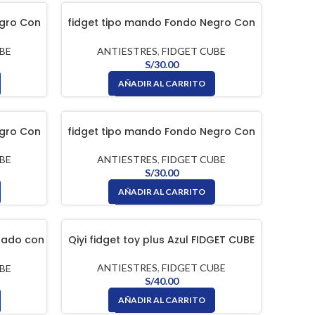
egro Con
fidget tipo mando Fondo Negro Con
 CUBE
Botones Celestes FIDGET CUBE
BE
ANTIESTRES
,
FIDGET CUBE
S/
30.00
AÑADIR AL CARRITO
egro Con
fidget tipo mando Fondo Negro Con
CUBE
Botones Rojo FIDGET CUBE
BE
ANTIESTRES
,
FIDGET CUBE
S/
30.00
AÑADIR AL CARRITO
sado con
Qiyi fidget toy plus Azul FIDGET CUBE
T CUBE
ANTIESTRES
,
FIDGET CUBE
BE
S/
40.00
AÑADIR AL CARRITO