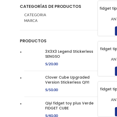
CATEGORÍAS DE PRODUCTOS
fidget t
Botone
CATEGORIA
AN
MARCA
PRODUCTOS
fidget t
3X3X3 Legend Stickerless
Boto
SENGSO
AN
S/
20.00
Clover Cube Upgraded
Version Stickerless QIYI
fidget t
S/
50.00
Boto
AN
Qiyi fidget toy plus Verde
FIDGET CUBE
S/
40.00