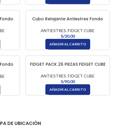
 Fondo
Cubo Relajante Antiestres Fondo
GET CUBE
Negro Con Botones Verde FIDGET
CUBE
BE
ANTIESTRES
,
FIDGET CUBE
S/
30.00
AÑADIR AL CARRITO
 Fondo
FIDGET PACK 26 PIEZAS FIDGET CUBE
 FIDGET
ANTIESTRES
,
FIDGET CUBE
BE
S/
90.00
AÑADIR AL CARRITO
PA DE UBICACIÓN