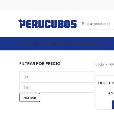
TIENDA FÍSICA
CATEGORIA
MARCA
VENTA POR MAYOR
FILTRAR POR PRECIO
Inicio
M
FIDGET R
Precio
Precio
AN
mínimo
máximo
FILTRAR