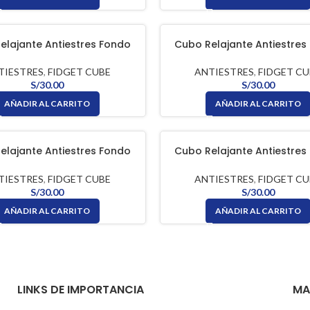
elajante Antiestres Fondo
Cubo Relajante Antiestres
Con Botones Negro FIDGET
Negro Con Botones Rojo FID
CUBE
TIESTRES
,
FIDGET CUBE
ANTIESTRES
,
FIDGET CU
S/
30.00
S/
30.00
AÑADIR AL CARRITO
AÑADIR AL CARRITO
elajante Antiestres Fondo
Cubo Relajante Antiestres
 Con Botones Negro FIDGET
Turquesa Con Botones Rojo
CUBE
CUBE
TIESTRES
,
FIDGET CUBE
ANTIESTRES
,
FIDGET CU
S/
30.00
S/
30.00
AÑADIR AL CARRITO
AÑADIR AL CARRITO
LINKS DE IMPORTANCIA
MA