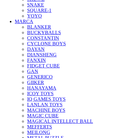
SNAKE
SQUARE-1
YOYO
MARCA
BLANKER
BUCKYBALLS
CONSTANTIN
CYCLONE BOYS
DAYAN
DIANSHENG
FANXIN
FIDGET CUBE
GAN
GENERICO
GIIKER
HANAYAMA
ICOY TOYS
IQ GAMES TOYS
LANLAN TOYS
MACHINE BOYS
MAGIC CUBE
MAGICAL INTELLECT BALL
MEFFERTS
MEILONG
METAL PUZZLE