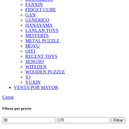
FANXIN
FIDGET CUBE
GAN
GENERICO
HANAYAMA
LANLAN TOYS
MEFFERTS
METAL PUZZLE
MOYU
QIYI
RECENT TOYS
SENGSO
WITEDEN
WOODEN PUZZLE
YJ
YUXIN
VENTA POR MAYOR
Cerrar
Filtrar por precio
Precio
Precio
Filtrar
mínimo
máximo