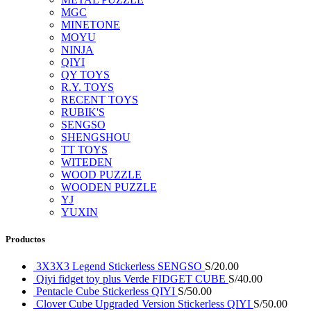
MGC
MINETONE
MOYU
NINJA
QIYI
QY TOYS
R.Y. TOYS
RECENT TOYS
RUBIK'S
SENGSO
SHENGSHOU
TT TOYS
WITEDEN
WOOD PUZZLE
WOODEN PUZZLE
YJ
YUXIN
Productos
3X3X3 Legend Stickerless SENGSO
S/
20.00
Qiyi fidget toy plus Verde FIDGET CUBE
S/
40.00
Pentacle Cube Stickerless QIYI
S/
50.00
Clover Cube Upgraded Version Stickerless QIYI
S/
50.00