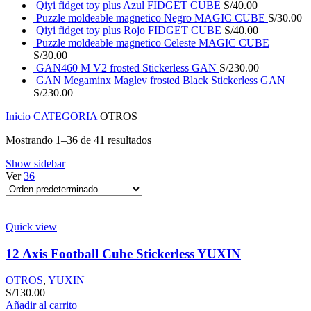
Qiyi fidget toy plus Azul FIDGET CUBE
S/
40.00
Puzzle moldeable magnetico Negro MAGIC CUBE
S/
30.00
Qiyi fidget toy plus Rojo FIDGET CUBE
S/
40.00
Puzzle moldeable magnetico Celeste MAGIC CUBE
S/
30.00
GAN460 M V2 frosted Stickerless GAN
S/
230.00
GAN Megaminx Maglev frosted Black Stickerless GAN
S/
230.00
Inicio
CATEGORIA
OTROS
Mostrando 1–36 de 41 resultados
Show sidebar
Ver
36
Quick view
12 Axis Football Cube Stickerless YUXIN
OTROS
,
YUXIN
S/
130.00
Añadir al carrito