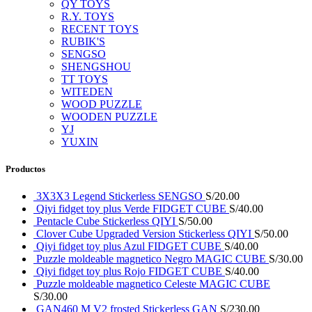
QY TOYS
R.Y. TOYS
RECENT TOYS
RUBIK'S
SENGSO
SHENGSHOU
TT TOYS
WITEDEN
WOOD PUZZLE
WOODEN PUZZLE
YJ
YUXIN
Productos
3X3X3 Legend Stickerless SENGSO
S/
20.00
Qiyi fidget toy plus Verde FIDGET CUBE
S/
40.00
Pentacle Cube Stickerless QIYI
S/
50.00
Clover Cube Upgraded Version Stickerless QIYI
S/
50.00
Qiyi fidget toy plus Azul FIDGET CUBE
S/
40.00
Puzzle moldeable magnetico Negro MAGIC CUBE
S/
30.00
Qiyi fidget toy plus Rojo FIDGET CUBE
S/
40.00
Puzzle moldeable magnetico Celeste MAGIC CUBE
S/
30.00
GAN460 M V2 frosted Stickerless GAN
S/
230.00