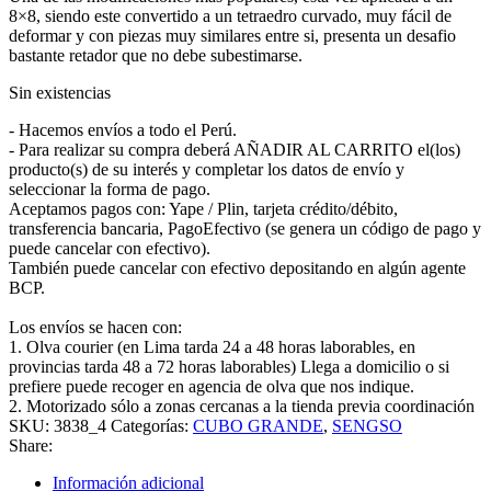
8×8, siendo este convertido a un tetraedro curvado, muy fácil de
deformar y con piezas muy similares entre si, presenta un desafio
bastante retador que no debe subestimarse.
Sin existencias
- Hacemos envíos a todo el Perú.
- Para realizar su compra deberá AÑADIR AL CARRITO el(los)
producto(s) de su interés y completar los datos de envío y
seleccionar la forma de pago.
Aceptamos pagos con: Yape / Plin, tarjeta crédito/débito,
transferencia bancaria, PagoEfectivo (se genera un código de pago y
puede cancelar con efectivo).
También puede cancelar con efectivo depositando en algún agente
BCP.
Los envíos se hacen con:
1. Olva courier (en Lima tarda 24 a 48 horas laborables, en
provincias tarda 48 a 72 horas laborables) Llega a domicilio o si
prefiere puede recoger en agencia de olva que nos indique.
2. Motorizado sólo a zonas cercanas a la tienda previa coordinación
SKU:
3838_4
Categorías:
CUBO GRANDE
,
SENGSO
Share:
Información adicional