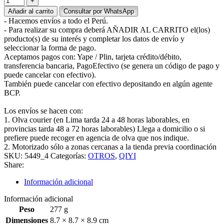
Añadir al carrito
Consultar por WhatsApp
- Hacemos envíos a todo el Perú.
- Para realizar su compra deberá AÑADIR AL CARRITO el(los)
producto(s) de su interés y completar los datos de envío y
seleccionar la forma de pago.
Aceptamos pagos con: Yape / Plin, tarjeta crédito/débito,
transferencia bancaria, PagoEfectivo (se genera un código de pago y
puede cancelar con efectivo).
También puede cancelar con efectivo depositando en algún agente
BCP.
Los envíos se hacen con:
1. Olva courier (en Lima tarda 24 a 48 horas laborables, en
provincias tarda 48 a 72 horas laborables) Llega a domicilio o si
prefiere puede recoger en agencia de olva que nos indique.
2. Motorizado sólo a zonas cercanas a la tienda previa coordinación
SKU:
5449_4
Categorías:
OTROS
,
QIYI
Share:
Información adicional
Información adicional
Peso
277 g
Dimensiones
8.7 × 8.7 × 8.9 cm