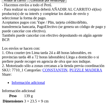
Añadir al carrito
Consultar por WhatsApp
- Hacemos envíos a todo el Perú.
- Para realizar su compra deberá AÑADIR AL CARRITO el(los)
producto(s) de su interés y completar los datos de envío y
seleccionar la forma de pago.
Aceptamos pagos con: Yape / Plin, tarjeta crédito/débito,
transferencia bancaria, PagoEfectivo (se genera un código de pago y
puede cancelar con efectivo).
También puede cancelar con efectivo depositando en algún agente
BCP.
Los envíos se hacen con:
1. Olva courier (en Lima tarda 24 a 48 horas laborables, en
provincias tarda 48 a 72 horas laborables) Llega a domicilio o si
prefiere puede recoger en agencia de olva que nos indique.
2. Motorizado sólo a zonas cercanas a la tienda previa coordinación
SKU:
7710_1
Categorías:
CONSTANTIN
,
PUZZLE MADERA
Share:
Información adicional
Información adicional
Peso
139 g
Dimensiones
3 × 23.5 × 9 cm